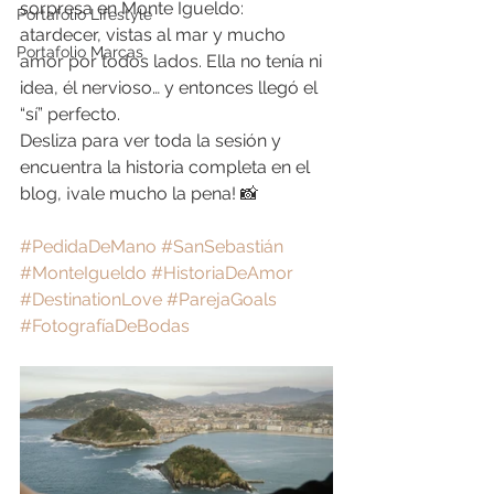
sorpresa en Monte Igueldo: 
Portafolio Lifestyle
atardecer, vistas al mar y mucho 
Portafolio Marcas
amor por todos lados. Ella no tenía ni 
idea, él nervioso… y entonces llegó el 
“sí” perfecto.
Desliza para ver toda la sesión y 
encuentra la historia completa en el 
blog, ¡vale mucho la pena! 📸
#PedidaDeMano
#SanSebastián
#MonteIgueldo
#HistoriaDeAmor
#DestinationLove
#ParejaGoals
#FotografíaDeBodas