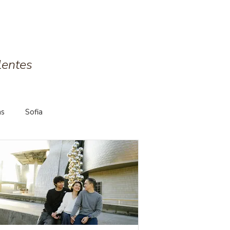
lentes
as
Sofia