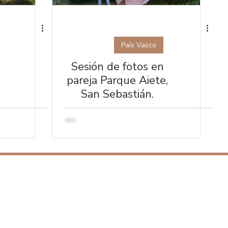
País Vasco
Sesión de fotos en
pareja Parque Aiete,
San Sebastián.
SÍGUENOS
Instagram: Bodas + Sesiones
o
Instagram: Eventos + Marcas