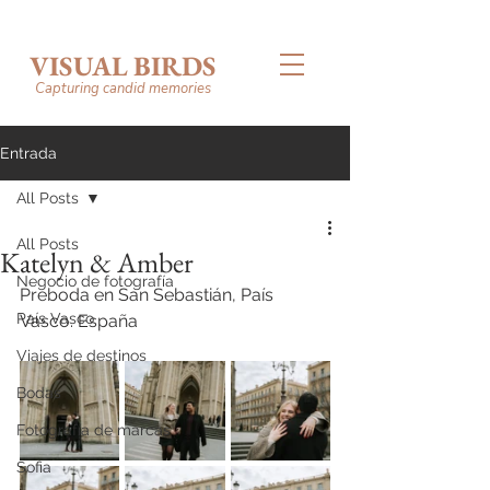
VISUAL BIRDS
Capturing candid memories
Entrada
All Posts
All Posts
Katelyn & Amber
Negocio de fotografía
Preboda en San Sebastián, País 
País Vasco
Vasco. España
Viajes de destinos
Bodas
Fotografía de marcas
Sofia