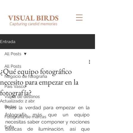
VISUAL BIRDS
Capturing candid memories
Entrada
All Posts
All Posts
¿Qué equipo fotográfico
Negocio de fotografía
necesito para empezar en la
País Vasco
fotografía?
Viajes de destinos
Actualizado:
2 abr
Bodas
Pues la verdad para empezar en la 
fotografía más que un equipo 
Fotografía de marcas
necesitas saber componer y nociones 
Sofia
básicas de iluminación, así que 