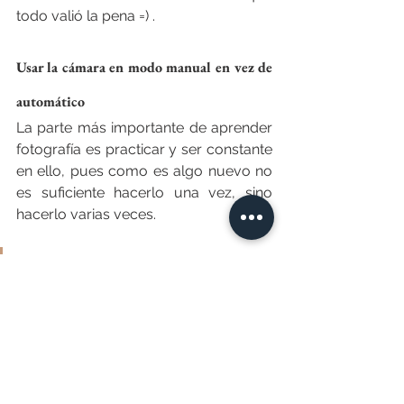
todo valió la pena =) .
Usar la cámara en modo manual en vez de 
automático
La parte más importante de aprender 
fotografía es practicar y ser constante 
en ello, pues como es algo nuevo no 
es suficiente hacerlo una vez, sino 
hacerlo varias veces.
“La práctica hace al maestro”
Puedes empezar a practicar con 
objetos como plantas, muñecos, 
productos y al final puedes intentar 
con modelos. Puedes invitar a un 