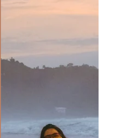
accesorios y equipos de fotografía lo más ligero
posible. Me preguntarás ¿Cómo hago con mis
sesiones de fotos sin luces? Pues si tengo un flash de
mano para algunos tipos d