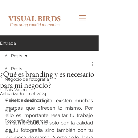
VISUAL BIRDS
Capturing candid memories
Entrada
All Posts
All Posts
¿Qué es branding y es necesario
Negocio de fotografía
para mi negocio?
País Vasco
Actualizado:
1 oct 2024
Viajes de destinos
En el mundo digital existen muchas 
marcas que ofrecen lo mismo. Por 
Bodas
ello es importante resaltar tu trabajo 
Fotografía de marcas
en el mercado, no solo con la calidad 
de tu fotografía sino también con tu 
Sofia
promesa de marca. A esto se le llama 