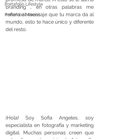
Portafolio Lifestyle
branding , en otras palabras me 
refiero al mensaje que tu marca da al 
Portafolio Marcas
mundo, esto te hace único y diferente 
del resto.
¡Hola! Soy Sofia Angeles, soy 
especialista en fotografía y marketing 
digital. Muchas personas creen que 