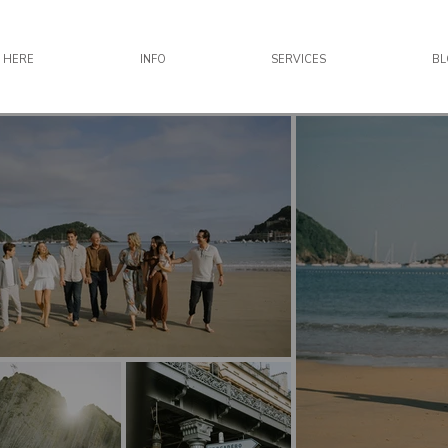
 HERE
INFO
SERVICES
B